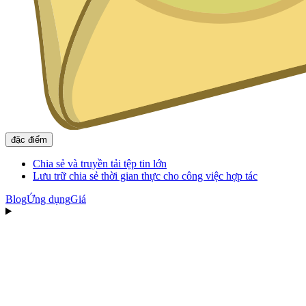
đặc điểm
Chia sẻ và truyền tải tệp tin lớn
Lưu trữ chia sẻ thời gian thực cho công việc hợp tác
Blog
Ứng dụng
Giá