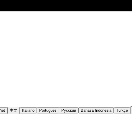
iệt
中文
Italiano
Português
Русский
Bahasa Indonesia
Türkçe