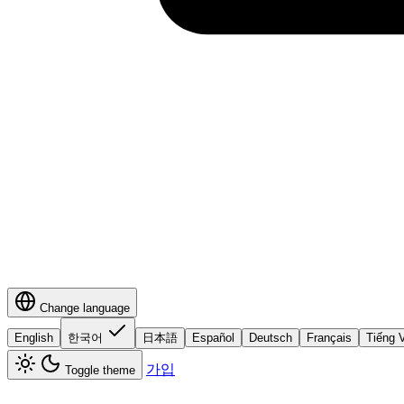
Change language
English
한국어
日本語
Español
Deutsch
Français
Tiếng V
가입
Toggle theme