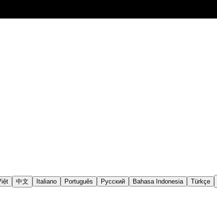
iệt
中文
Italiano
Português
Русский
Bahasa Indonesia
Türkçe